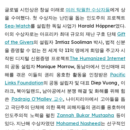
글로벌 시민상은 창설 이래로
여러 탁월한 수상자들
에게 상
을 수여했다. 첫 수상자는 난민을 돕는 인도주의 프로젝트
Sea-Watch
를 설립한 독일 사업가 Harald Höppner였다.
이외 수상자로는 아프리카 최대 규모의 재난 구호 단체
Gift
of the Givers
의 설립자 Imtiaz Sooliman 박사, 법적 신분
을 증명할 수 없는 전 세계 약 11억 명에게 희망을 주고자 시
작된 디지털 신원증명 프로젝트
The Humanized Internet
의 공동 설립자 Monique Morrow, 동남아에서 인신매매 피
해를 겪은 이들의 권리 옹호한 활동을 인정받은
Pacific
Links Foundation
의 공동 설립자 및 대표 Diep Vuong¸ 이
라크, 북아일랜드, 남아공에서 분쟁 해결 및 화해를 위해 힘
쓴
Padraig O’Malley 교수
, 나이지리아에서 고아들을 돕
고 극단주의 단체에 의한 폭력 피해자들의 권리를 옹호하며
인도주의적 노력을 펼친
Zannah Bukar Mustapha
등이
있다. 지난해 수상자였던
Mohamed Nasheed
는 선구적인